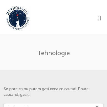
RTT ROMANIA
Me
Tehnologie
Se pare ca nu putem gasi ceea ce cautati. Poate
cautand, gasiti.
CAUTARE
CAU