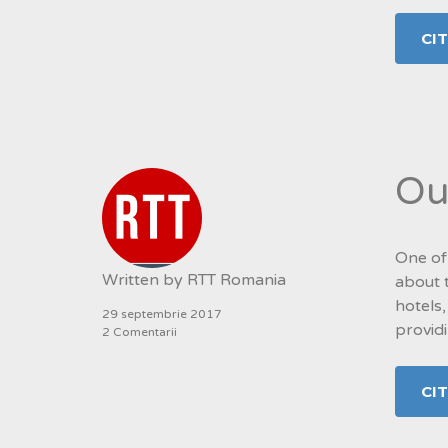
CI
Ou
One of
Written by
RTT Romania
about 
hotels,
29 septembrie 2017
providi
2 Comentarii
CI