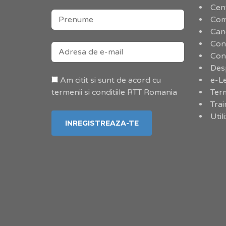
Cent
Com
Cand
Conf
Con
Des
Am citit si sunt de acord cu
e-L
termenii si conditiile RTT Romania
Term
Trai
Util