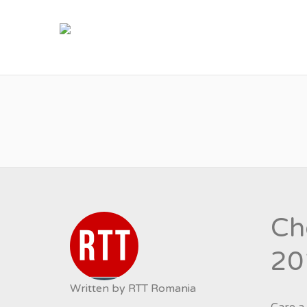
R
Che
20
Written by
RTT Romania
Care a 