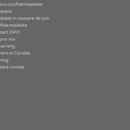
ru confidentialitate
panii
idati in cautare de job
identialitate
tact DPO
pre noi
earning
eni si Conditii
ning
izare cookie