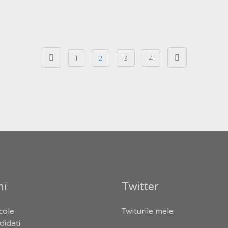
1
2
3
4
ni
Twitter
cole
Twiturile mele
didati