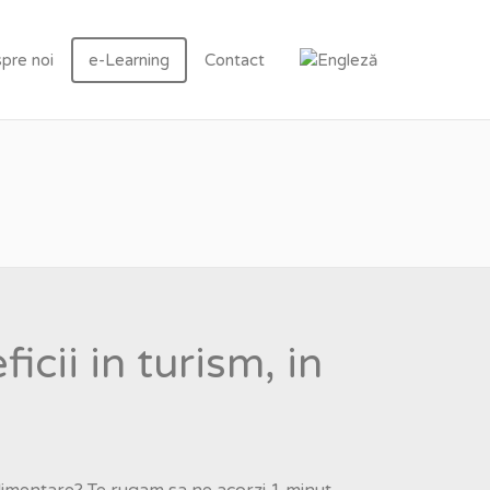
pre noi
e-Learning
Contact
icii in turism, in
uplimentare? Te rugam sa ne acorzi 1 minut