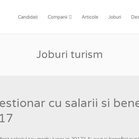
TT ROMANIA
Candidati
Companii
Articole
Joburi
Des
Joburi turism
stionar cu salarii si benef
17
fost salariul tau mediu lunar in 2017? Ai avut si beneficii s