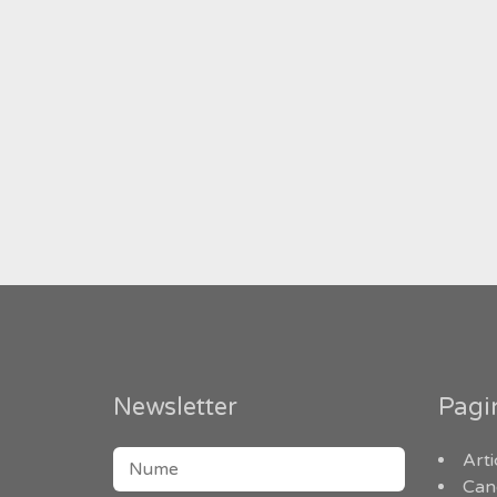
Navigare
în
articole
Newsletter
Pagi
Arti
Can