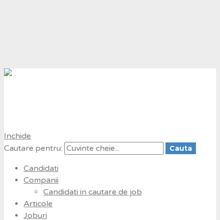
RTT
Romania
The travel recruitment agency
Inchide
Cautare pentru:
Cauta
Candidati
Companii
Candidati in cautare de job
Articole
Joburi