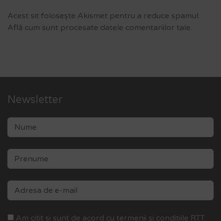
Acest sit folosește Akismet pentru a reduce spamul.
Află cum sunt procesate datele comentariilor tale
.
Newsletter
Am citit si sunt de acord cu termenii si conditiile RTT