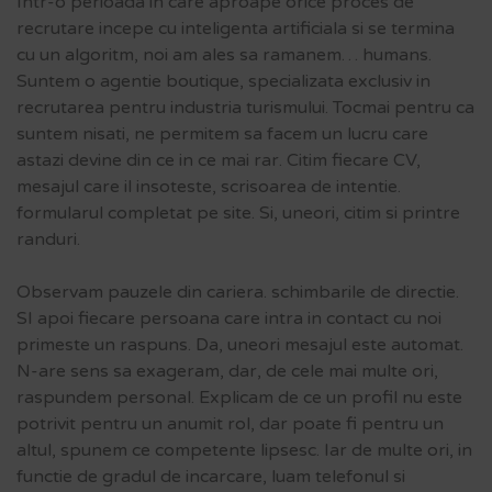
Intr-o perioada in care aproape orice proces de
recrutare incepe cu inteligenta artificiala si se termina
cu un algoritm, noi am ales sa ramanem… humans.
Suntem o agentie boutique, specializata exclusiv in
recrutarea pentru industria turismului. Tocmai pentru ca
suntem nisati, ne permitem sa facem un lucru care
astazi devine din ce in ce mai rar. Citim fiecare CV,
mesajul care il insoteste, scrisoarea de intentie.
formularul completat pe site. Si, uneori, citim si printre
randuri.
Observam pauzele din cariera. schimbarile de directie.
SI apoi fiecare persoana care intra in contact cu noi
primeste un raspuns. Da, uneori mesajul este automat.
N-are sens sa exageram, dar, de cele mai multe ori,
raspundem personal. Explicam de ce un profil nu este
potrivit pentru un anumit rol, dar poate fi pentru un
altul, spunem ce competente lipsesc. Iar de multe ori, in
functie de gradul de incarcare, luam telefonul si