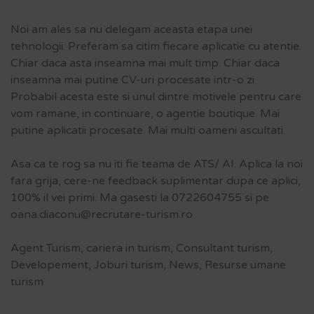
Noi am ales sa nu delegam aceasta etapa unei
tehnologii. Preferam sa citim fiecare aplicatie cu atentie.
Chiar daca asta inseamna mai mult timp. Chiar daca
inseamna mai putine CV-uri procesate intr-o zi.
Probabil acesta este si unul dintre motivele pentru care
vom ramane, in continuare, o agentie boutique. Mai
putine aplicatii procesate. Mai multi oameni ascultati.
Asa ca te rog sa nu iti fie teama de ATS/ AI. Aplica la noi
fara grija, cere-ne feedback suplimentar dupa ce aplici,
100% il vei primi. Ma gasesti la 0722604755 si pe
oana.diaconu@recrutare-turism.ro
Agent Turism
,
cariera in turism
,
Consultant turism
,
Developement
,
Joburi turism
,
News
,
Resurse umane
turism