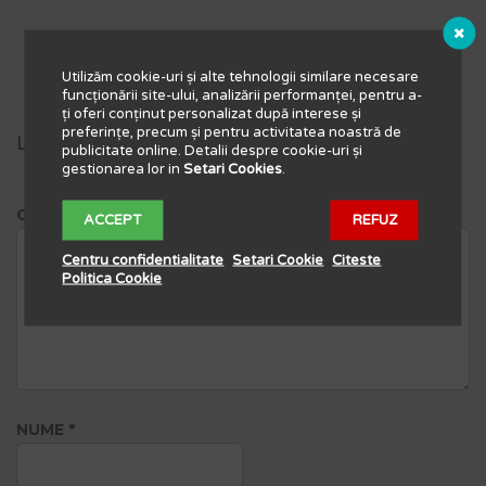
Utilizăm cookie-uri și alte tehnologii similare necesare
funcționării site-ului, analizării performanței, pentru a-
ți oferi conținut personalizat după interese și
preferințe, precum și pentru activitatea noastră de
Lasă un răspuns
publicitate online. Detalii despre cookie-uri și
gestionarea lor in
Setari Cookies
.
COMENTARIU
ACCEPT
REFUZ
Centru confidentialitate
Setari Cookie
Citeste
Politica Cookie
NUME
*