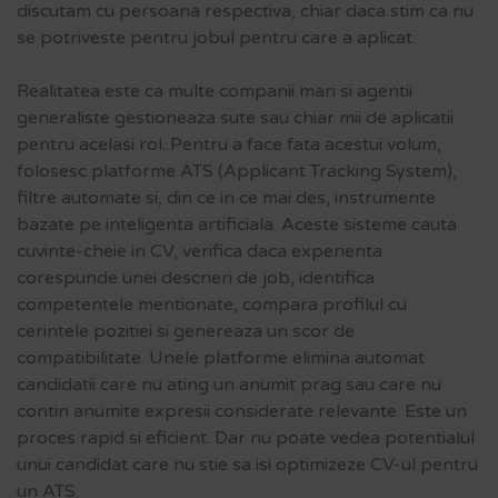
discutam cu persoana respectiva, chiar daca stim ca nu
se potriveste pentru jobul pentru care a aplicat.
Realitatea este ca multe companii mari si agentii
generaliste gestioneaza sute sau chiar mii de aplicatii
pentru acelasi rol. Pentru a face fata acestui volum,
folosesc platforme ATS (Applicant Tracking System),
filtre automate si, din ce in ce mai des, instrumente
bazate pe inteligenta artificiala. Aceste sisteme cauta
cuvinte-cheie in CV, verifica daca experienta
corespunde unei descrieri de job, identifica
competentele mentionate, compara profilul cu
cerintele pozitiei si genereaza un scor de
compatibilitate. Unele platforme elimina automat
candidatii care nu ating un anumit prag sau care nu
contin anumite expresii considerate relevante. Este un
proces rapid si eficient. Dar nu poate vedea potentialul
unui candidat care nu stie sa isi optimizeze CV-ul pentru
un ATS.